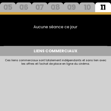
05
06
07
08
09
10
11
Mer
Jeu
Ven
Sam
Dim
Lun
Mar
Aout
Aout
Aout
Aout
Aout
Aout
Aout
Aucune séance ce jour
LIENS COMMERCIAUX
Ces liens commerciaux sont totalement indépendants et sans lien avec
les offres et l'achat de place en ligne du cinéma.