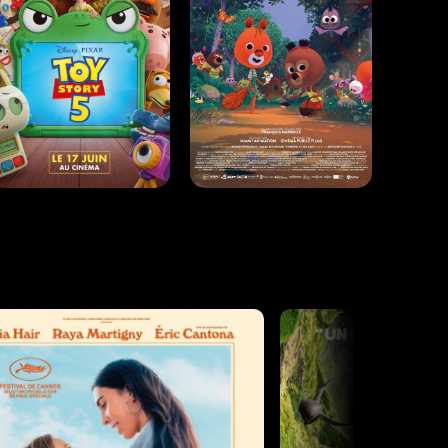
Horaires et Infos
Horaires et Infos
TOY STORY 5
EDMOND ET LUCY - LA
FORÊT, C'EST L'AVENTURE
Animation |
01h42
Animation |
00h45