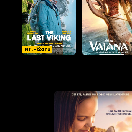
INT. -12ans
Horaires et Infos
Horaires et Infos
THE LAST VIKING
VAIANA, LA LÉGENDE D
BOUT DU MONDE
Comédie |
01h56
Aventure |
01h56
INT. -12ans