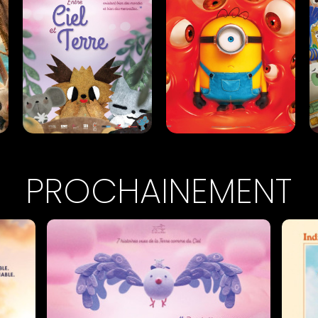
Horaires et Infos
Horaires et Infos
U
ENTRE CIEL ET TERRE
DES MINIONS ET DES
MONSTRES
Animation |
00h33
PROCHAINEMENT
Animation |
01h30