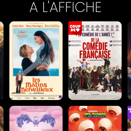
A L'AFFICHE
EW
LES MATINS MERVEILLEUX
DE LA COMÉDIE-
FRANÇAISE
Romance |
01h27
Comédie |
01h15