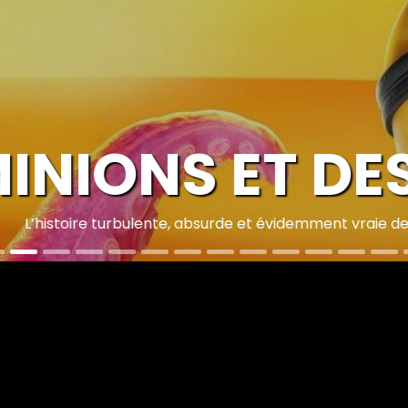
NIONS ET DES
toire turbulente, absurde et évidemment vraie des Minions e