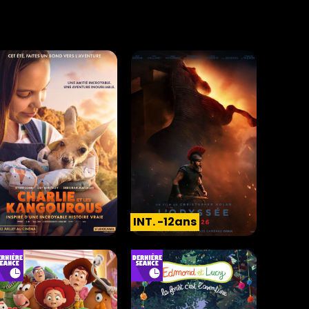
INT. -12ans
CHARLIE ET LES
L'ODYSSÉE
KANGOUROUS
Action |
02h52
Comédie |
01h47
INT. -12ans