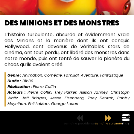
DES MINIONS ET DES MONSTRES
L’histoire turbulente, absurde et évidemment vraie
des Minions et la manière dont ils ont conquis
Hollywood, sont devenus de véritables stars de
cinéma, ont tout perdu, ont libéré des monstres dans
notre monde, puis ont tenté de sauver la planète du
chaos qu’ils avaient créé.
Genre :
Animation, Comédie, Familial, Aventure, Fantastique
Durée :
01h30
Réalisation :
Pierre Coffin
Acteurs :
Pierre Coffin, Trey Parker, Allison Janney, Christoph
Waltz, Jeff Bridges, Jesse Eisenberg, Zoey Deutch, Bobby
Moynihan, Phil LaMarr, George Lucas
Semaine précédente
Semaine suivante
Filtre