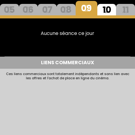
09
05
06
07
08
10
11
Dim
Mer
Jeu
Ven
Sam
Lun
Mar
Aout
Aout
Aout
Aout
Aout
Aout
Aout
Aucune séance ce jour
LIENS COMMERCIAUX
Ces liens commerciaux sont totalement indépendants et sans lien avec
les offres et l'achat de place en ligne du cinéma.