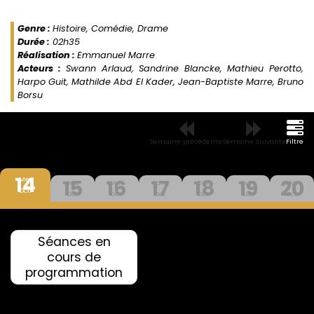
Genre :
Histoire, Comédie, Drame
Durée :
02h35
Réalisation :
Emmanuel Marre
Acteurs :
Swann Arlaud, Sandrine Blancke, Mathieu Perotto,
Harpo Guit, Mathilde Abd El Kader, Jean-Baptiste Marre, Bruno
Borsu
Semaine précédente
Semaine suivante
Filtre
14
15
16
17
18
19
20
Mer
Jeu
Ven
Sam
Dim
Lun
Mar
Oct.
Oct.
Oct.
Oct.
Oct.
Oct.
Oct.
Séances en
cours de
programmation