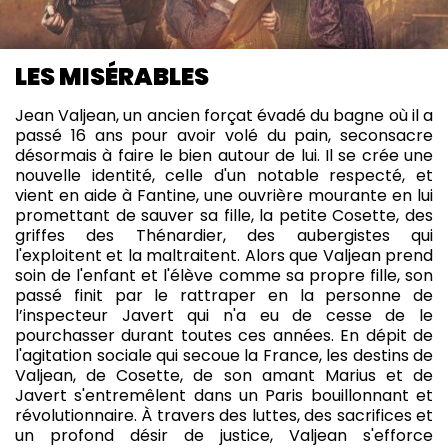
LES MISÉRABLES
Jean Valjean, un ancien forçat évadé du bagne où il a
passé 16 ans pour avoir volé du pain, seconsacre
désormais à faire le bien autour de lui. Il se crée une
nouvelle identité, celle d'un notable respecté, et
vient en aide à Fantine, une ouvrière mourante en lui
promettant de sauver sa fille, la petite Cosette, des
griffes des Thénardier, des aubergistes qui
l'exploitent et la maltraitent. Alors que Valjean prend
soin de l'enfant et l'élève comme sa propre fille, son
passé finit par le rattraper en la personne de
l’inspecteur Javert qui n'a eu de cesse de le
pourchasser durant toutes ces années. En dépit de
l'agitation sociale qui secoue la France, les destins de
Valjean, de Cosette, de son amant Marius et de
Javert s'entremêlent dans un Paris bouillonnant et
révolutionnaire. À travers des luttes, des sacrifices et
un profond désir de justice, Valjean s'efforce