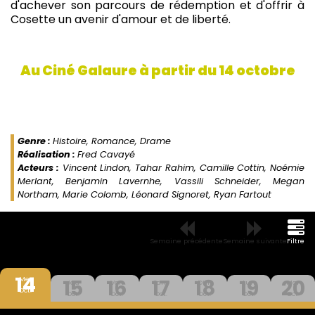
d'achever son parcours de rédemption et d'offrir à
Cosette un avenir d'amour et de liberté.
Au Ciné Galaure à partir du 14 octobre
Genre :
Histoire, Romance, Drame
Réalisation :
Fred Cavayé
Acteurs :
Vincent Lindon, Tahar Rahim, Camille Cottin, Noémie
Merlant, Benjamin Lavernhe, Vassili Schneider, Megan
Northam, Marie Colomb, Léonard Signoret, Ryan Fartout
Semaine précédente
Semaine suivante
Filtre
14
15
16
17
18
19
20
Mer
Jeu
Ven
Sam
Dim
Lun
Mar
Oct.
Oct.
Oct.
Oct.
Oct.
Oct.
Oct.