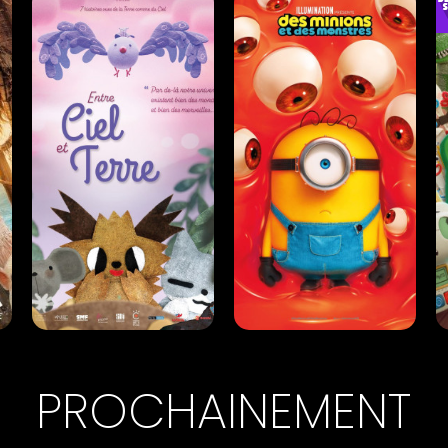
Romance |
01h27
Comédie |
01h15
Horaires et Infos
Horaires et Infos
U
ENTRE CIEL ET TERRE
DES MINIONS ET DES
MONSTRES
Animation |
00h33
PROCHAINEMENT
Animation |
01h30