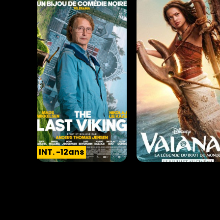
Animation |
01h28
Action |
02h25
Horaires et Infos
Horaires et Infos
INT. -12ans
THE LAST VIKING
VAIANA, LA LÉGENDE D
BOUT DU MONDE
Comédie |
01h56
Aventure |
01h56
INT. -12ans