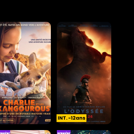
INT. -12ans
CHARLIE ET LES
L'ODYSSÉE
KANGOUROUS