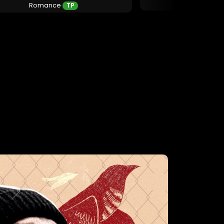
Comédi
Romance
TP