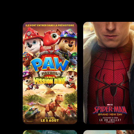
LA PAT' PATROUILLE : LE
SPIDER-MAN: BRAND N
FILM MISSION DINO
DAY