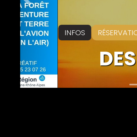
Précédent
INFOS
RÉSERVATION
DES MI
L’his